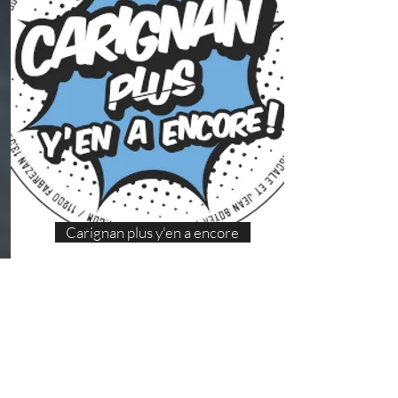
Carignan plus y'en a encore
100% Carignan
Classé IGP Aude
En savoir plus