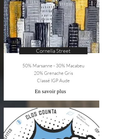
Cornelia Street
50% Marsanne - 30% Macabeu
20% Grenache Gris
Classé IGP Aude
En savoir plus