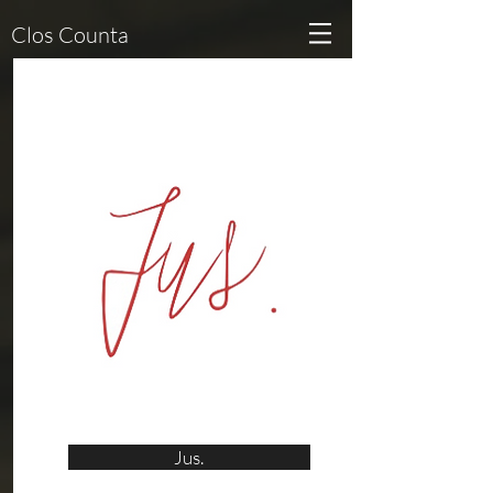
Clos Counta
Jus.